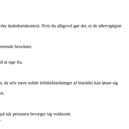
e åndedrætskontrol. Hvis du alligevel gør det, er de allervigtigste
nerende besvimer.
 at sige fra.
r, da selv mere solide loftsbeklædninger af brædder kan løsne sig
rt.
også når personen bevæger sig voldsomt.
.