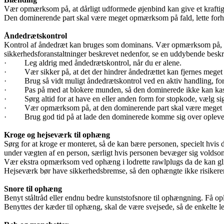
Vær opmærksom på, at dårligt udformede øjenbind kan give et kraftigt
Den dominerende part skal være meget opmærksom på fald, lette forhin
Åndedrætskontrol
Kontrol af åndedræt kan bruges som dominans. Vær opmærksom på, at det
sikkerhedsforanstaltninger beskrevet nedenfor, se en uddybende beskri
· Leg aldrig med åndedrætskontrol, når du er alene.
· Vær sikker på, at det der hindrer åndedrættet kan fjernes meget 
· Brug så vidt muligt åndedrætskontrol ved en aktiv handling, for 
· Pas på med at blokere munden, så den dominerede ikke kan kaste o
· Sørg altid for at have en eller anden form for stopkode, vælg sign
· Vær opmærksom på, at den dominerende part skal være meget opmærk
· Brug god tid på at lade den dominerede komme sig over opleve
Kroge og hejseværk til ophæng
Sørg for at kroge er monteret, så de kan bære personen, specielt hvis
under vægten af en person, særligt hvis personen bevæger sig voldso
Vær ekstra opmærksom ved ophæng i lodrette rawlplugs da de kan glide u
Hejseværk bør have sikkerhedsbremse, så den ophængte ikke risikerer a
Snore til ophæng
Benyt ståltråd eller endnu bedre kunststofsnore til ophængning. Få op
Benyttes der kæder til ophæng, skal de være svejsede, så de enkelte l