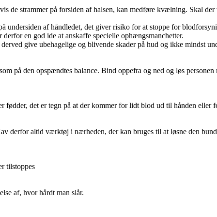
vis de strammer på forsiden af halsen, kan medføre kvælning. Skal der
 undersiden af håndledet, det giver risiko for at stoppe for blodforsy
 derfor en god ide at anskaffe specielle ophængsmanchetter.
g derved give ubehagelige og blivende skader på hud og ikke mindst un
om på den opspændtes balance. Bind oppefra og ned og løs personen nedef
dder, det er tegn på at der kommer for lidt blod ud til hånden eller fo
av derfor altid værktøj i nærheden, der kan bruges til at løsne den bun
r tilstoppes
lse af, hvor hårdt man slår.