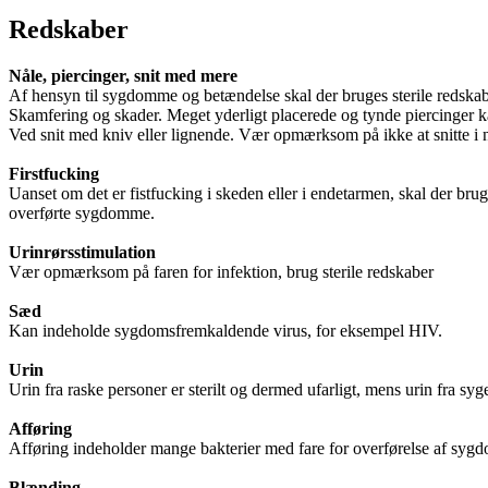
Redskaber
Nåle, piercinger, snit med mere
Af hensyn til sygdomme og betændelse skal der bruges sterile redskab
Skamfering og skader. Meget yderligt placerede og tynde piercinger kan
Ved snit med kniv eller lignende. Vær opmærksom på ikke at snitte i
Firstfucking
Uanset om det er fistfucking i skeden eller i endetarmen, skal der brug
overførte sygdomme.
Urinrørsstimulation
Vær opmærksom på faren for infektion, brug sterile redskaber
Sæd
Kan indeholde sygdomsfremkaldende virus, for eksempel HIV.
Urin
Urin fra raske personer er sterilt og dermed ufarligt, mens urin fra syg
Afføring
Afføring indeholder mange bakterier med fare for overførelse af sy
Blænding