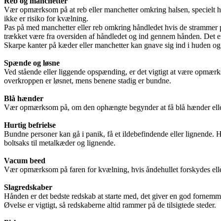
Reb og manchetter
Vær opmærksom på at reb eller manchetter omkring halsen, specielt h
ikke er risiko for kvælning.
Pas på med manchetter eller reb omkring håndledet hvis de strammer på
trækket være fra oversiden af håndledet og ind gennem hånden. Det er
Skarpe kanter på kæder eller manchetter kan gnave sig ind i huden o
Spænde og løsne
Ved stående eller liggende opspænding, er det vigtigt at være opmærks
overkroppen er løsnet, mens benene stadig er bundne.
Blå hænder
Vær opmærksom på, om den ophængte begynder at få blå hænder eller fø
Hurtig befrielse
Bundne personer kan gå i panik, få et ildebefindende eller lignende. H
boltsaks til metalkæder og lignende.
Vacum beed
Vær opmærksom på faren for kvælning, hvis åndehullet forskydes elle
Slagredskaber
Hånden er det bedste redskab at starte med, det giver en god fornemme
Øvelse er vigtigt, så redskaberne altid rammer på de tilsigtede steder.