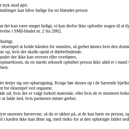
 tryk mod øjet.
dringer kan blive farlige for en blændet person
 kan være meget farligt, vi kan derfor ikke opfordre nogen til at dyrk
velse i SMil-bladet nr. 2 fra 2002.
hurtigt.
eksempel at holde hånden for munden, så grebet løsnes hvis den domi
p, hvis der skulle opstå et ildebefindende.
aler der ikke kan overses eller overhøres.
som, da en stærkt seksuelt ophidset person ikke altid er i stand til
lsen.
 det drejer sig om ophængning. Kroge bør skrues op i de bærende bjælke
mt for eksempel ved orgasme.
d, hvis der er valgt forkert materiale, eller hvis de er monteret forke
t falde ned, hvis partneren mister grebet.
lyst snorenes bæreevne, så du er sikker på, at de kan bære en person, 
ed i kæden ikke kan åbne sig, med risiko for at den ophængte falder ned