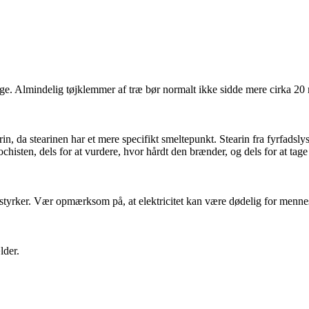
. Almindelig tøjklemmer af træ bør normalt ikke sidde mere cirka 20
in, da stearinen har et mere specifikt smeltepunkt. Stearin fra fyrfadslys
isten, dels for at vurdere, hvor hårdt den brænder, og dels for at tage 
ømstyrker. Vær opmærksom på, at elektricitet kan være dødelig for mennesk
lder.