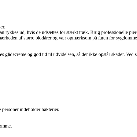
er.
 rykkes ud, hvis de udsættes for stærkt træk. Brug professionelle pierc
 nærheden af større blodårer og vær opmærksom på faren for sygdomme ov
es glidecreme og god tid til udvidelsen, så der ikke opstår skader. Ved s
e personer indeholder bakterier.
gdomme.