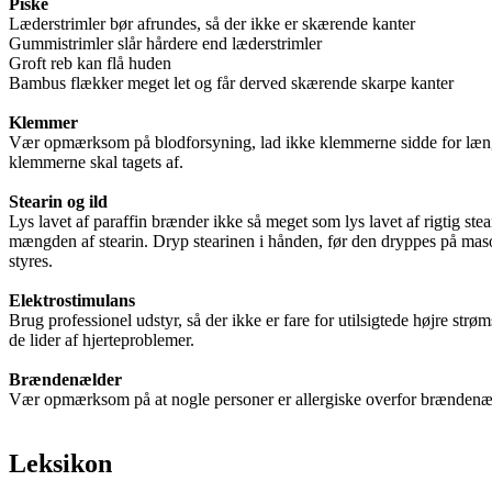
Piske
Læderstrimler bør afrundes, så der ikke er skærende kanter
Gummistrimler slår hårdere end læderstrimler
Groft reb kan flå huden
Bambus flækker meget let og får derved skærende skarpe kanter
Klemmer
Vær opmærksom på blodforsyning, lad ikke klemmerne sidde for længe
klemmerne skal tagets af.
Stearin og ild
Lys lavet af paraffin brænder ikke så meget som lys lavet af rigtig stear
mængden af stearin. Dryp stearinen i hånden, før den dryppes på masoch
styres.
Elektrostimulans
Brug professionel udstyr, så der ikke er fare for utilsigtede højre str
de lider af hjerteproblemer.
Brændenælder
Vær opmærksom på at nogle personer er allergiske overfor brændenæ
Leksikon