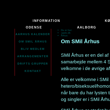
INFORMATION
K
ODENSE
AALBORG
Du er her:
sado.dk
AARHUS KALENDER
Århus
Om SMil Århus
OM SMIL ÅRHUS
BLIV MEDLEM
SMil Århus er en del a
ARRANGEMENTER
samarbejde mellem 4 SM
DRIFTS GRUPPER
velkomne i de øvrige af
KONTAKT
Alle er velkomne i SMil
hetero/biseksuel/homose
når bare du har lysten
og singler er i SMil Årh