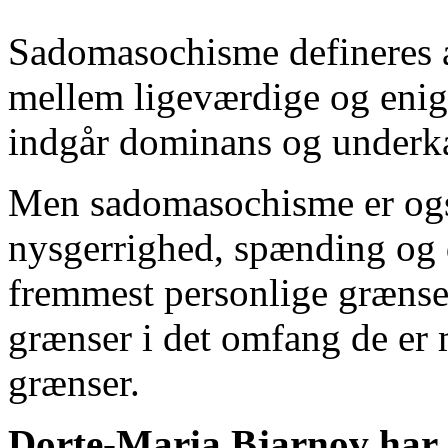
Sadomasochisme defineres a
mellem ligeværdige og enig
indgår dominans og underka
Men sadomasochisme er også
nysgerrighed, spænding og d
fremmest personlige græns
grænser i det omfang de er m
grænser.
Dorte-Maria Bjarnov har d